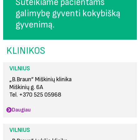
Suteikiame pacientams
galimybę gyventi kokybišką
gyvenimą.
KLINIKOS
VILNIUS
„B.Braun” Miškinių klinika
Miškinių g. 6A
Tel. +370 525 05968
Daugiau
VILNIUS