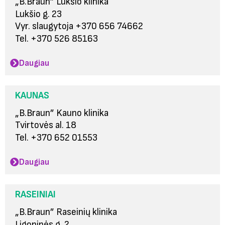
„B.Braun” Lukšio klinika
Lukšio g. 23
Vyr. slaugytoja +370 656 74662
Tel. +370 526 85163
Daugiau
KAUNAS
„B.Braun” Kauno klinika
Tvirtovės al. 18
Tel. +370 652 01553
Daugiau
RASEINIAI
„B.Braun” Raseinių klinika
Ligoninės g. 2